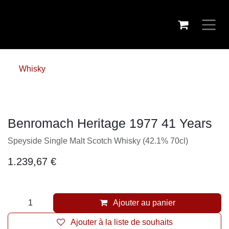
Se rendre au contenu
Whisky
Benromach Heritage 1977 41 Years
Speyside Single Malt Scotch Whisky (42.1% 70cl)
1.239,67
€
Ajouter au panier
Ajouter à la liste de souhaits