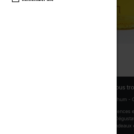
43% - 700ml
Liens utiles
Ce que vous tr
Whisky - Rhum - G
À propos de nous
1000 Références e
Galerie Photos
ouvertes, Dégustat
Livraison
Horeca, Cadeaux d
CGdV, GDPR
&