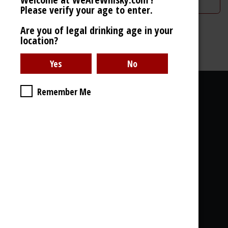
Ajouter à la liste de souhaits
Please verify your age to enter.
Are you of legal drinking age in your
location?
30% - 700ml
Liens utiles
Remember Me
À propos de nous
Galerie Photos
Livraison
CGdV, GDPR
& Cookies
Ce que vous trouvez chez nous: