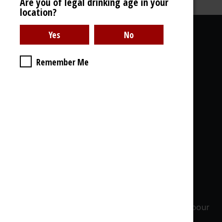
Are you of legal drinking age in your
location?
Liens utiles
Remember Me
À propos de nous
Galerie Photos
Livraison
CGdV, GDPR
& Cookies
Ce que vous trouvez chez nous:
Whisky - Rhum - Gin - Cognac - Armagnac...
1000 Références en stock, 1000 bouteilles
ouvertes, Dégustations - Soirées privées, Offres pour
Horeca, Cadeaux d'entreprise - Cadeaux