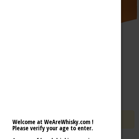
Rum Nation Guatemala XO 20th
Anniversary
Rum from Guatemala (40% 70cl)
deal
Ce produit n'est plus disponible.
Welcome at WeAreWhisky.com !
Please verify your age to enter.