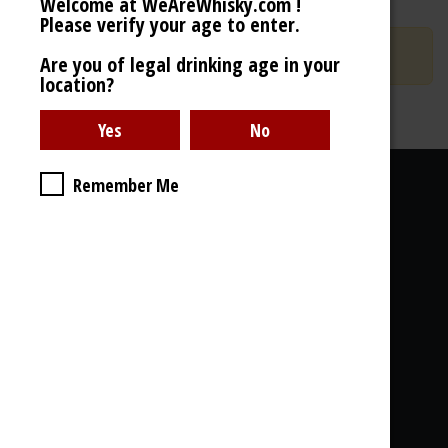
Welcome at WeAreWhisky.com !
Limited
Extra
Please verify your age to enter.
Ce produit n'est plus disponible.
Are you of legal drinking age in your
location?
Remember Me
Liens utiles
À propos de nous
Galerie Photos
Livraison
CGdV, GDPR
& Cookies
Ce que vous trouvez chez nous: