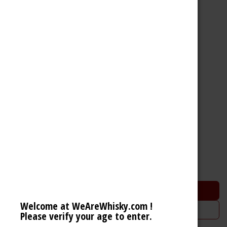
Lagg Palo Cortado
Single Malt Scotch Whisky (56.2% 70cl)
78,50
€
Ajouter au panier
Welcome at WeAreWhisky.com !
Ajouter à la liste de souhaits
Please verify your age to enter.