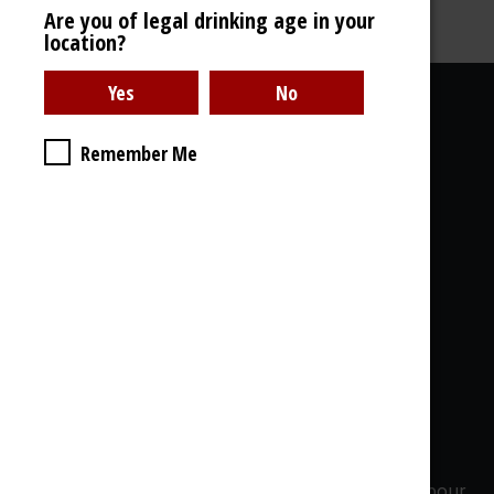
Are you of legal drinking age in your
location?
Liens utiles
Remember Me
À propos de nous
Galerie Photos
Livraison
CGdV, GDPR
& Cookies
Ce que vous trouvez chez nous:
Whisky - Rhum - Gin - Cognac - Armagnac...
1000 Références en stock, 1000 bouteilles
ouvertes, Dégustations - Soirées privées, Offres pour