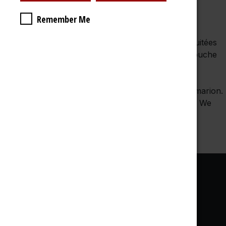
43% - 700ml
Remember Me
Un whisky très accessible, léger, avec des notes fruitées
de pomme verte et de poire, complétées par une touche
de vanille, d'épices et de chêne.
Vous trouverez une description complète et
professionnelle dans le livre 1001 whiskies de Flammarion.
Disponible dans votre librairie et bien entendu chez We
Are Whisky à Jauche.
http://editions.flammarion.com/Albums_Detail.cfm?
ID=43747&levelCode=livres
Liens utiles
À propos de nous
Galerie Photos