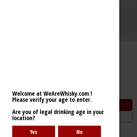
Glengoyne 10 Years
Highland Single Malt Scotch Whisky (40% 70cl)
38,83
€
Welcome at WeAreWhisky.com !
Please verify your age to enter.
Ajouter au panier
Are you of legal drinking age in your
Ajouter à la liste de souhaits
location?