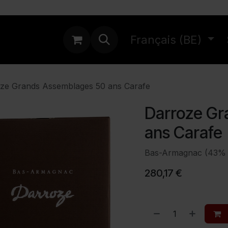
ations
Français (BE)
ze Grands Assemblages 50 ans Carafe
Darroze Gr
ans Carafe
Bas-Armagnac (43% 
280,17
€