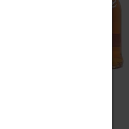
Dalmore 12 Years
Highland Single Malt Scotch Whisky (40% 70cl)
57,84
€