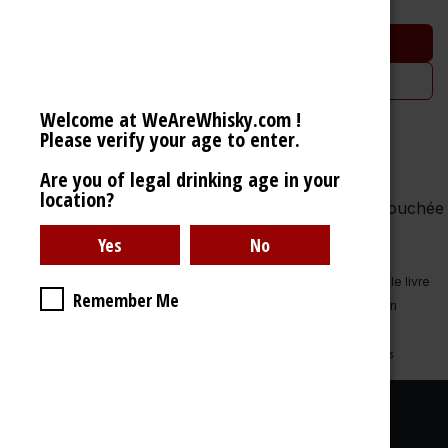
Ajouter au panier
Ajouter à la liste de souhaits
Welcome at WeAreWhisky.com !
Please verify your age to enter.
Are you of legal drinking age in your
40% - 700ml
location?
Notes de sherry oloroso, avec feu sur la langue. Bouchée
d'amandes aux épices exotiques,
avec chocolat noir et marmelade.
Vous trouverez une description complète et professionnelle dans le livre
Remember Me
1001 whiskies de Flammarion. Disponible dans votre librairie et bien
entendu chez We Are Whisky à Jauche.
http://editions.flammarion.com/Albums_Detail.cfm?ID=43747&levelCode=livres
Liens utiles