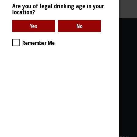
Are you of legal drinking age in your
location?
Liens utiles
Remember Me
À propos de nous
Galerie Photos
Livraison
CGdV, GDPR
& Cookies
Ce que vous trouvez chez nous:
Whisky - Rhum - Gin - Cognac - Armagnac...
1000 Références en stock, 1000 bouteilles
ouvertes, Dégustations - Soirées privées, Offres pour