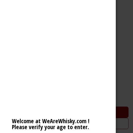
Centenario 20 Years Fundacion
Costa Rica Rum (40% 70cl)
48,75
€
Ajouter au panier
Welcome at WeAreWhisky.com !
Ajouter à la liste de souhaits
Please verify your age to enter.