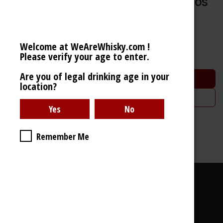
Carupano Reserva Limitada 18 Anos
Ron de Venezuela (40% 70cl)
41,31
€
Welcome at WeAreWhisky.com !
Please verify your age to enter.
Are you of legal drinking age in your
Ajouter au panier
location?
Ajouter à la liste de souhaits
Remember Me
40% - 700ml
Liens utiles
À propos de nous