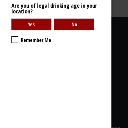
Are you of legal drinking age in your
location?
Liens utiles
Remember Me
À propos de nous
Galerie Photos
Livraison
CGdV, GDPR
& Cookies
Ce que vous trouvez chez nous:
Whisky - Rhum - Gin - Cognac - Armagnac...
1000 Références en stock, 1000 bouteilles
ouvertes, Dégustations - Soirées privées, Offres pour