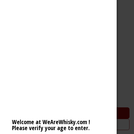
Caroni 23 Years Batch 11
Trinidad Rum (62.3% 50cl)
268,60
€
Ajouter au panier
Welcome at WeAreWhisky.com !
Ajouter à la liste de souhaits
Please verify your age to enter.