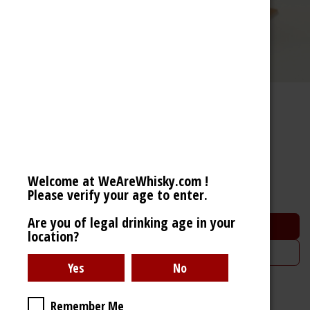
Amrut Oak Barrel
Indian Single Malt Whisky (46% 70cl)
34,70
€
Welcome at WeAreWhisky.com !
Please verify your age to enter.
Are you of legal drinking age in your
Ajouter au panier
location?
Ajouter à la liste de souhaits
Remember Me