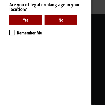
Are you of legal drinking age in your
location?
Praktische Links
Remember Me
Über uns
Bildergallerie
Lieferung
Legales, GDPR
& Cookies
Was Sie bei uns finden:
Whisky - Rum - Gin - Cognac - Armagnac...
1000 Artikel auf Lager, 1000 offene Flaschen,
Verkostungen - Private Veranstalltungen, Angebote