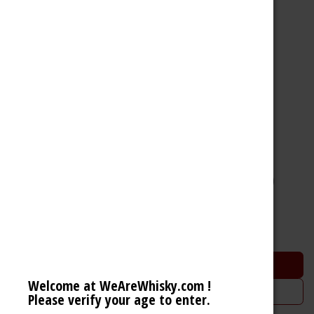
Edradour 2000 21 Years
Highland Single Malt Scotch Whisky (55.8% 70cl)
309,92
€
In den Warenkorb
Welcome at WeAreWhisky.com !
Zur Wunschliste hinzufügen
Please verify your age to enter.